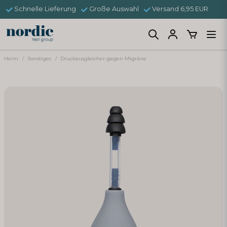
Schnelle Lieferung
Große Auswahl
Versand 6,95 EUR
Heim
Sonstiges
Druckausgleicher gegen Migräne