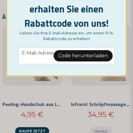
erhalten Sie einen
name
Name
Ähnliche Produkte
Rabattcode von uns!
Geben Sie Ihre E-Mail-Adresse ein, um einen 10 %-
email
E-Mail-Adresse
Rabattcode zu erhalten!
email
E-Mail-Adresse
Code herunterladen
Ja, Sie können meine Frage veröffentlichen
Peeling-Handschuh aus Jute
Infrarot Schröpfmassagegerät
4,95 €
34,95 €
Frage senden
KAUFE JETZT
Monitor