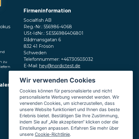
Firmeninformation
Socialfish AB
Fokus
Reg.-Nr.: 556986-4068
USt-IdNr.: SE556986406801
Rådmansgatan 6
832 41 Frösön
und
Schweden
Telefonnummer: +46730503032
h zu
E-Mail:
hey@nordictest.de
liefern
Öffnungszeiten:
Wir verwenden Cookies
ialen
Mo.–Fr. 10:00–17:00 Uhr (CET)
Cookies können für personalisierte und nicht
personalisierte Werbung verwendet werden. Wir
verwenden Cookies, um sicherzustellen, dass
unsere Website funktioniert und Ihnen das beste
Erlebnis bietet. Bestätigen Sie Ihre Zustimmung,
indem Sie auf „Alle akzeptieren“ klicken oder die
Einstellungen anpassen. Erfahren Sie mehr über
unsere
Cookie-Richtlinie
.