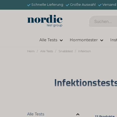
Schnelle Lieferung
Große Auswahl
Versand 
Alle Tests
Hormontester
Ins
Heim
Alle Tests
Snabbtest
Infektion
Infektionstest
Willkommen bei Nordictest, Ihrer vertra
verstehen die Bedeutung der einfachen
geht. Daher bieten wir eine breite Pale
Ihre Gesundheitsfragen zu erhalten. Unse
Alle Tests
12 Produkte