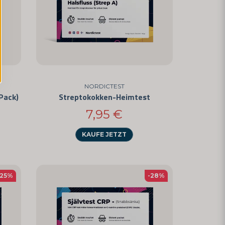
NORDICTEST
Pack)
Streptokokken-Heimtest
7,95 €
KAUFE JETZT
-25%
-28%