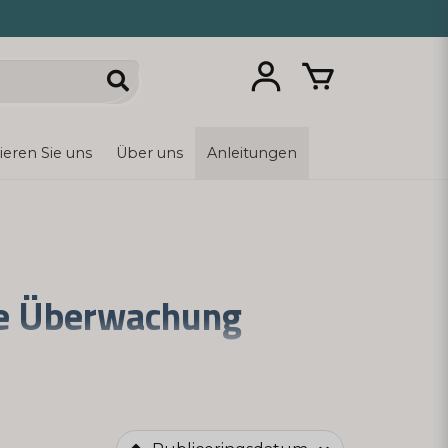
ieren Sie uns
Über uns
Anleitungen
ige Überwachung
tungen für verschiedene Infektionen. Wir
ndere wenn es um Infektionskrankheiten
hführen können, um schnell Antworten auf
e Gesundheit zu übernehmen und bei Bedarf