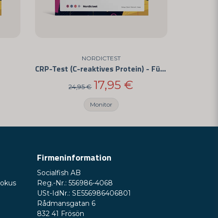
NORDICTEST
CRP-Test (C-reaktives Protein) - Für den Hausgebrauch
17,95 €
24,95 €
Monitor
Firmeninformation
Socialfish AB
Fokus
Reg.-Nr.: 556986-4068
USt-IdNr.: SE556986406801
Rådmansgatan 6
832 41 Frösön