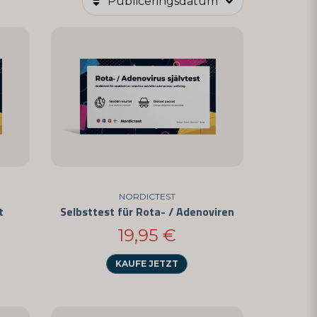
Publiceringsdatum
an, darunter:
die Infektion schnell bestätigen und Ihnen
t ermöglicht es Ihnen, Ihre Gesundheit zu
lten.
 Identifizierung der Grippeviren A und B.
ser Schnelltest festzustellen, ob eine
NORDICTEST
t
Selbsttest für Rota- / Adenoviren
ermöglicht die frühzeitige Erkennung einer
19,95 €
ft Ihnen unser Test, eine Parasiteninfektion
KAUFE JETZT
treffen.
 Herpesviren und bei Bedarf die Suche nach