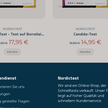
NORDICTEST
NORDICTEST
Borreliose-Test - Test auf Borreliainfektion
Candida-Test
17,95 €
14,95 €
,95 €
19,95 €
Monitor
Monitor
endienst
Nordictest
Wir sind ein Online-Shop, der
tieren Sie uns
Schnelltests verkauft. Unser 
tungen
liegt auf hoher Qualität und
schnellem Kundenservice.
 gestellte Fragen