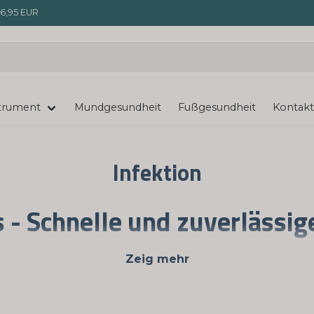
6,95 EUR
trument
Mundgesundheit
Fußgesundheit
Kontakt
Infektion
s - Schnelle und zuverläss
uenswürdigen Quelle für Schnelltests und Selbstbewer
Zeig mehr
 und bequemen Überwachung Ihrer Gesundheit, insbeso
tte von Schnelltests an, die Sie bequem zu Hause durc
re Tests ermöglichen es Ihnen, die Kontrolle über Ihr