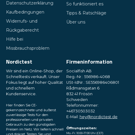
Datenschutzerklärung
So funktioniert es
Kaufbedingungen
Tipps & Ratschläge
Widerrufs- und
Über uns
Rückgaberecht
Hilfe bei
Missbrauchsproblem
Nordictest
Firmeninformation
Wir sind ein Online-Shop, der
Socialfish AB
Schnelltests verkauft. Unser
Reg.-Nr.: 556986-4068
Fokus liegt auf hoher Qualität
USt-IdNr.: SE556986406801
und schnellem
Rådmansgatan 6
Kundenservice.
832 41 Frösön
Schweden
Hier finden Sie CE-
Telefonnummer:
gekennzeichnete und äußerst
+46730503032
zuverlässige Tests für den
E-Mail:
hey@nordictest.de
professionellen und privaten
Gebrauch zu den günstigsten
Öffnungszeiten:
Preisen im Netz. Wir liefern schnell
Mo.–Fr. 10:00–17:00 Uhr (CET)
und diskret. Testen Sie uns!