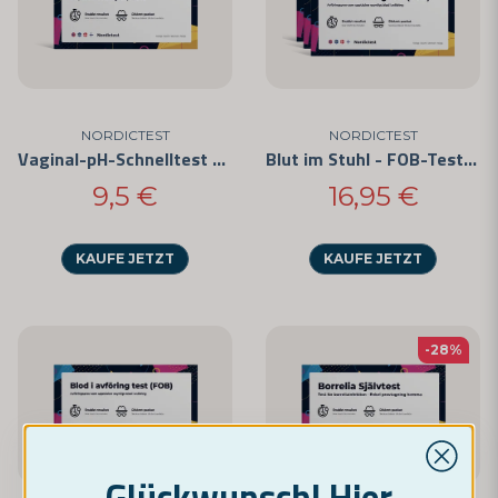
Kortisoltest
: Messen Sie Ihre Cortisolspiegel im
Speichel und bewältigen Sie stressbedingte Probleme.
Diabetes- und Blutzuckertest
: Überwachen Sie Ihren
Blutzuckerspiegel mit unserem HbA1c-Test und
verhindern Sie diabetesbedingte Probleme.
NORDICTEST
NORDICTEST
Erkunden Sie unser Sortiment an Gesundheitstests und übernehmen
Vaginal-pH-Schnelltest für den Heimgebrauch
Blut im Stuhl - FOB-Test (3er-Pack)
Sie heute die Kontrolle über Ihre Gesundheit. Wir setzen uns dafür
ein, Gesundheitskontrollen für Sie zugänglich und einfach zu
9,5 €
16,95 €
gestalten, damit Sie ein Leben mit besserer Gesundheit und
Wohlbefinden führen können.
KAUFE JETZT
KAUFE JETZT
-28%
Glückwunsch! Hier