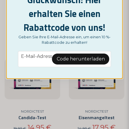
NORDICTEST
NORDICTEST
erhalten Sie einen
Blut im Stuhl - FOB-Test
Borreliose-Test - Test auf Borreliainfektion
Rabattcode von uns!
8,95 €
17,95 €
24,95 €
Geben Sie Ihre E-Mail-Adresse ein, um einen 10 %-
KAUFE JETZT
Monitor
Rabattcode zu erhalten!
email
E-Mail-Adresse
Code herunterladen
-25%
-28%
NORDICTEST
NORDICTEST
Candida-Test
Eisenmangeltest
14,95 €
17,95 €
19,95 €
24,95 €