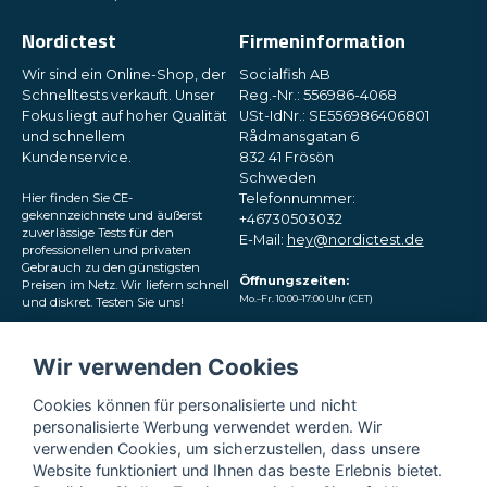
Nordictest
Firmeninformation
Wir sind ein Online-Shop, der
Socialfish AB
Schnelltests verkauft. Unser
Reg.-Nr.: 556986-4068
Fokus liegt auf hoher Qualität
USt-IdNr.: SE556986406801
und schnellem
Rådmansgatan 6
Kundenservice.
832 41 Frösön
Schweden
Hier finden Sie CE-
Telefonnummer:
gekennzeichnete und äußerst
+46730503032
zuverlässige Tests für den
E-Mail:
hey@nordictest.de
professionellen und privaten
Gebrauch zu den günstigsten
Öffnungszeiten:
Preisen im Netz. Wir liefern schnell
Mo.–Fr. 10:00–17:00 Uhr (CET)
und diskret. Testen Sie uns!
Folgen Sie uns in den
Wir verwenden Cookies
sozialen Medien
Cookies können für personalisierte und nicht
personalisierte Werbung verwendet werden. Wir
verwenden Cookies, um sicherzustellen, dass unsere
Website funktioniert und Ihnen das beste Erlebnis bietet.