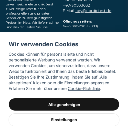
gekennzeichnete und äußerst
+46730503032
zuverlässige Tests für den
E-Mail:
hey@nordictest.de
professionellen und privaten
Gebrauch zu den günstigsten
Öffnungszeiten:
Preisen im Netz. Wir liefern schnell
Mo.–Fr. 10:00–17:00 Uhr (CET)
und diskret. Testen Sie uns!
Folgen Sie uns in den
Wir verwenden Cookies
sozialen Medien
Cookies können für personalisierte und nicht
personalisierte Werbung verwendet werden. Wir
verwenden Cookies, um sicherzustellen, dass unsere
Website funktioniert und Ihnen das beste Erlebnis bietet.
Bestätigen Sie Ihre Zustimmung, indem Sie auf „Alle
akzeptieren“ klicken oder die Einstellungen anpassen.
Erfahren Sie mehr über unsere
Cookie-Richtlinie
.
Alle genehmigen
Einstellungen