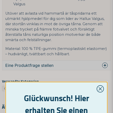
Valgus
Utöver att avlasta vid hammartå är tåspridarna ett
utmärkt hjälpmedel för dig som lider av Hallux Valgus,
där stortån vinklas in mot de övriga tårna. Genom att
minska trycket på främre fotvalvet och försiktigt
återställa tåns naturliga position motverkar de både
smärta och felställningar.
Material: 100 % TPE-gummi (termoplastiskt elastomer)
– hudvänligt, tvättbart och hållbart.
Eine Produktfrage stellen
question
Fragen Sie uns etwas über dieses Produkt ...
Verwandte Kategorien
Google SV
Fußgesundheit
Glückwunsch! Hier
name
Name
Ähnliche Produkte
erhalten Sie einen