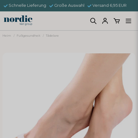
Schnelle Lieferung
Große Auswahl
Versand 6,95 EUR
Heim
Fußgesundheit
Tådelare