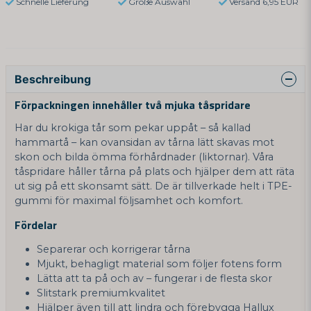
Schnelle Lieferung
Große Auswahl
Versand 6,95 EUR
Beschreibung
Förpackningen innehåller två mjuka tåspridare
Har du krokiga tår som pekar uppåt – så kallad
hammartå – kan ovansidan av tårna lätt skavas mot
skon och bilda ömma förhårdnader (liktornar). Våra
tåspridare håller tårna på plats och hjälper dem att räta
ut sig på ett skonsamt sätt. De är tillverkade helt i TPE-
gummi för maximal följsamhet och komfort.
Fördelar
Separerar och korrigerar tårna
Mjukt, behagligt material som följer fotens form
Lätta att ta på och av – fungerar i de flesta skor
Slitstark premiumkvalitet
Hjälper även till att lindra och förebygga Hallux