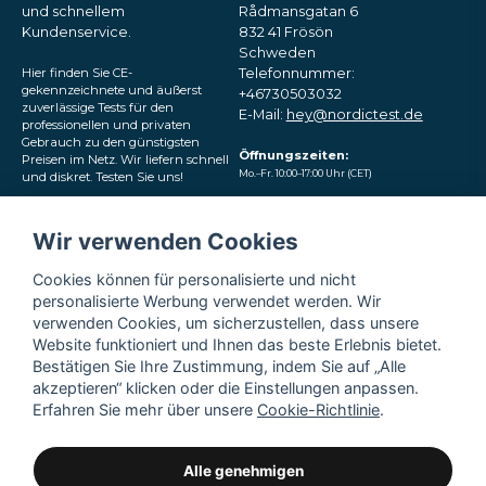
und schnellem
Rådmansgatan 6
Kundenservice.
832 41 Frösön
Schweden
Hier finden Sie CE-
Telefonnummer:
gekennzeichnete und äußerst
+46730503032
zuverlässige Tests für den
E-Mail:
hey@nordictest.de
professionellen und privaten
Gebrauch zu den günstigsten
Öffnungszeiten:
Preisen im Netz. Wir liefern schnell
Mo.–Fr. 10:00–17:00 Uhr (CET)
und diskret. Testen Sie uns!
Folgen Sie uns in den
Wir verwenden Cookies
sozialen Medien
Cookies können für personalisierte und nicht
personalisierte Werbung verwendet werden. Wir
verwenden Cookies, um sicherzustellen, dass unsere
Website funktioniert und Ihnen das beste Erlebnis bietet.
Bestätigen Sie Ihre Zustimmung, indem Sie auf „Alle
akzeptieren“ klicken oder die Einstellungen anpassen.
Erfahren Sie mehr über unsere
Cookie-Richtlinie
.
Alle genehmigen