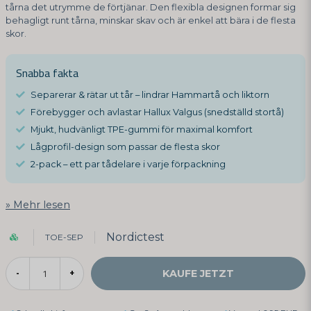
tårna det utrymme de förtjänar. Den flexibla designen formar sig
behagligt runt tårna, minskar skav och är enkel att bära i de flesta
skor.
Snabba fakta
Separerar & rätar ut tår – lindrar Hammartå och liktorn
Förebygger och avlastar Hallux Valgus (snedställd stortå)
Mjukt, hudvänligt TPE-gummi för maximal komfort
Lågprofil-design som passar de flesta skor
2-pack – ett par tådelare i varje förpackning
Mehr lesen
Nordictest
TOE-SEP
KAUFE JETZT
-
+