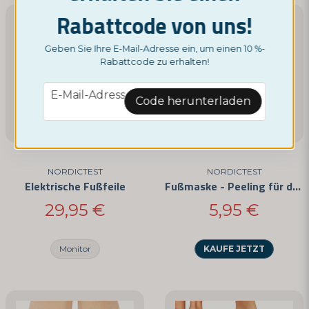
Rabattcode von uns!
email
E-Mail-Adresse
Geben Sie Ihre E-Mail-Adresse ein, um einen 10 %-
Rabattcode zu erhalten!
email
E-Mail-Adresse
Ja, Sie können meine Frage veröffentlichen
Code herunterladen
NORDICTEST
NORDICTEST
Elektrische Fußfeile
Fußmaske - Peeling für deine Füße
29,95 €
5,95 €
Frage senden
Monitor
KAUFE JETZT