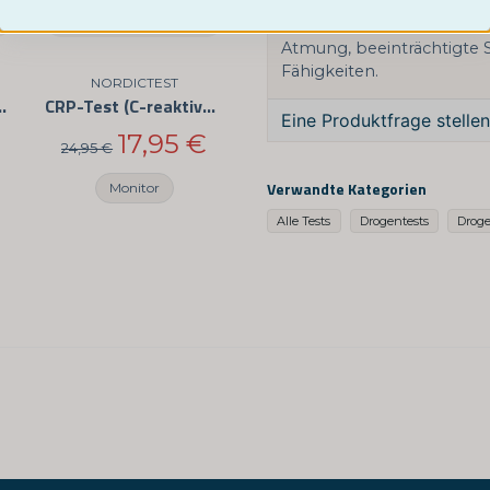
Augenlider, Schwierigkei
Verstopfung, langsamer P
Atmung, beeinträchtigte
Fähigkeiten.
NORDICTEST
l - FOB-Test
CRP-Test (C-reaktives Protein) - Für den Hausgebrauch
Eine Produktfrage stellen
17,95 €
24,95 €
question
Fragen Sie uns etwas ü
Verwandte Kategorien
Monitor
Alle Tests
Drogentests
Droge
name
Name
Ja, Sie können mein