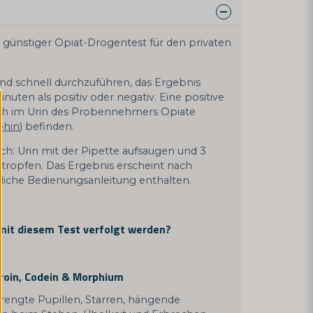
nd günstiger Opiat-Drogentest für den privaten
 und schnell durchzuführen, das Ergebnis
uten als positiv oder negativ. Eine positive
ich im Urin des Probennehmers Opiate
phin
) befinden.
rch: Urin mit der Pipette aufsaugen und 3
e tropfen. Das Ergebnis erscheint nach
liche Bedienungsanleitung enthalten.
mit diesem Test verfolgt werden?
roin, Codein & Morphium
rengte Pupillen, Starren, hängende