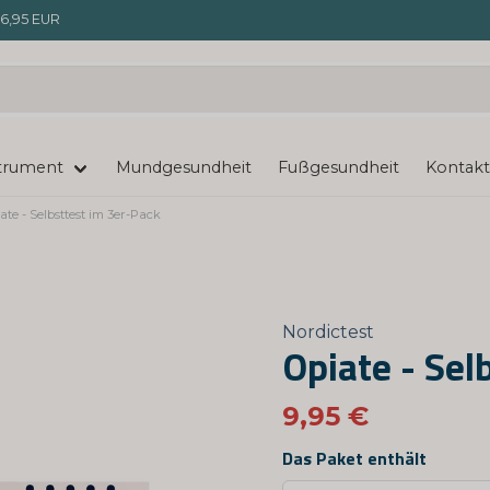
6,95 EUR
trument
Mundgesundheit
Fußgesundheit
Kontakt
ate - Selbsttest im 3er-Pack
Nordictest
Opiate - Sel
9,95 €
Das Paket enthält