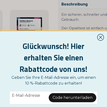
Beschreibung
Ein sicherer, schneller u
Gebrauch.
Der Opiattest ist einfach
erscheint nach wenigen Min
Antwort bedeutet, dass s
Glückwunsch! Hier
(
Heroin
,
Codein
oder
Mor
NORDICTEST
So führen Sie den Test du
n Drogen
Streptokokken-Heimtest
erhalten Sie einen
Tropfen auf die Testplatt
7,95 €
wenigen Minuten. Ausführ
Rabattcode von uns!
Grenzwert: 300 ng/ml
KAUFE JETZT
Geben Sie Ihre E-Mail-Adresse ein, um einen
Wie lange können Opiate 
10 %-Rabattcode zu erhalten!
Bis zu 4 Tage.
-28%
email
Häufige Symptome für He
E-Mail-Adresse
Code herunterladen
Körperliche Anzeichen: ve