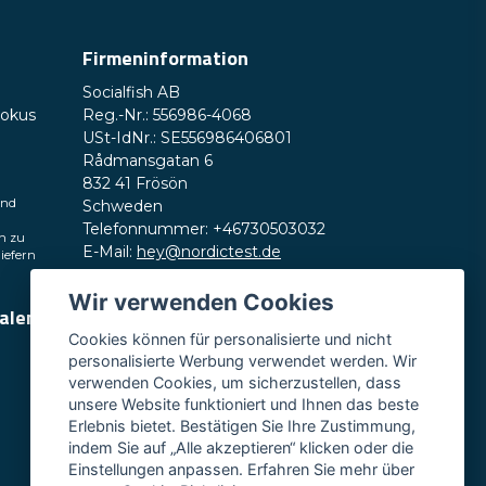
Firmeninformation
Socialfish AB
Frage senden
Fokus
Reg.-Nr.: 556986-4068
USt-IdNr.: SE556986406801
Rådmansgatan 6
832 41 Frösön
und
Schweden
Telefonnummer: +46730503032
h zu
E-Mail:
hey@nordictest.de
liefern
Öffnungszeiten:
Wir verwenden Cookies
ialen
Mo.–Fr. 10:00–17:00 Uhr (CET)
Cookies können für personalisierte und nicht
personalisierte Werbung verwendet werden. Wir
verwenden Cookies, um sicherzustellen, dass
unsere Website funktioniert und Ihnen das beste
Erlebnis bietet. Bestätigen Sie Ihre Zustimmung,
indem Sie auf „Alle akzeptieren“ klicken oder die
Einstellungen anpassen. Erfahren Sie mehr über