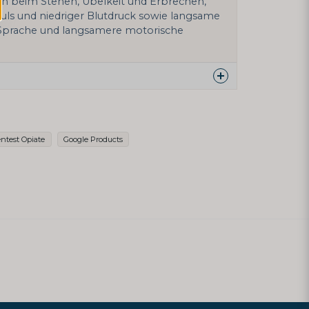
ten beim Stehen, Übelkeit und Erbrechen,
uls und niedriger Blutdruck sowie langsame
 Sprache und langsamere motorische
ber dieses Produkt ...
ntest Opiate
Google Products
email
E-Mail-Adresse
e Frage veröffentlichen