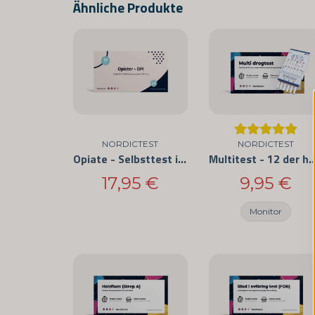
Ähnliche Produkte
NORDICTEST
NORDICTEST
Opiate - Selbsttest im 5er-Pack
Multitest - 12 der häufigste
17,95 €
9,95 €
Monitor