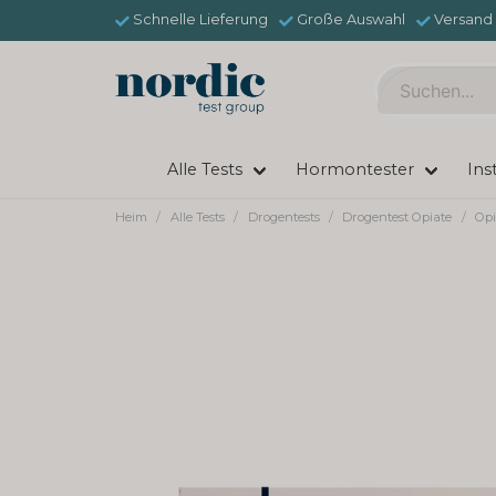
Schnelle Lieferung
Große Auswahl
Versand 
Alle Tests
Hormontester
Ins
Heim
Alle Tests
Drogentests
Drogentest Opiate
Opi