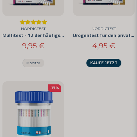
Ja, Sie können meine Frage veröffentlichen
NORDICTEST
NORDICTEST
Multitest - 12 der häufigsten Drogen
Drogentest für den privaten Gebrauch - Einfach anzuwenden und CE-zertifiziert
9,95 €
4,95 €
Frage senden
Monitor
KAUFE JETZT
-17%