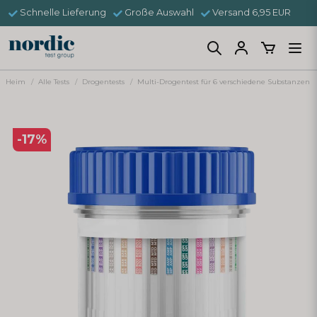
Schnelle Lieferung
Große Auswahl
Versand 6,95 EUR
Heim
Alle Tests
Drogentests
Multi-Drogentest für 6 verschiedene Substanzen
-
17
%