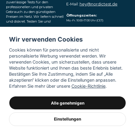
zuverlässige Tests für den
E-Mail:
hey@nordictest.de
professionellen und privaten
Gebrauch zu den günstigsten
Öffnungszeiten:
Preisen im Netz. Wir liefern schnell
Mo.–Fr. 10:00–17:00 Uhr (CET)
und diskret. Testen Sie uns!
Folgen Sie uns in den
Wir verwenden Cookies
sozialen Medien
Cookies können für personalisierte und nicht
personalisierte Werbung verwendet werden. Wir
verwenden Cookies, um sicherzustellen, dass unsere
Website funktioniert und Ihnen das beste Erlebnis bietet.
Bestätigen Sie Ihre Zustimmung, indem Sie auf „Alle
akzeptieren“ klicken oder die Einstellungen anpassen.
Erfahren Sie mehr über unsere
Cookie-Richtlinie
.
Alle genehmigen
Einstellungen
Powered by Nyehandel AB