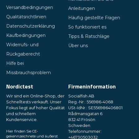
Versandbedingungen
Anleitungen
Qualitätsrichtlinien
Häufig gestellte Fragen
Datenschutzerklärung
So funktioniert es
Kaufbedingungen
Tipps & Ratschläge
Widerrufs- und
Über uns
Rückgaberecht
Hilfe bei
Missbrauchsproblem
Nordictest
Firmeninformation
Wir sind ein Online-Shop, der
Socialfish AB
Schnelltests verkauft. Unser
Reg.-Nr.: 556986-4068
Fokus liegt auf hoher Qualität
USt-IdNr.: SE556986406801
und schnellem
Rådmansgatan 6
Kundenservice.
832 41 Frösön
Schweden
Hier finden Sie CE-
Telefonnummer:
gekennzeichnete und äußerst
+46730503032