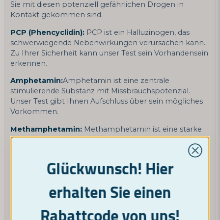
Sie mit diesen potenziell gefährlichen Drogen in
Kontakt gekommen sind.
PCP (Phencyclidin):
PCP ist ein Halluzinogen, das
schwerwiegende Nebenwirkungen verursachen kann.
Zu Ihrer Sicherheit kann unser Test sein Vorhandensein
erkennen.
Amphetamin:
Amphetamin ist eine zentrale
stimulierende Substanz mit Missbrauchspotenzial.
Unser Test gibt Ihnen Aufschluss über sein mögliches
Vorkommen.
Methamphetamin:
Methamphetamin ist eine starke
Amphetaminvariante, die süchtig macht. Unser Test
kann Sie auf das Vorhandensein aufmerksam machen.
Glückwunsch! Hier
Unser Becher-Urintest ist einfach zu verwenden und
liefert schnelle und zuverlässige Ergebnisse. Mit diesem
erhalten Sie einen
Test erhalten Sie einen eindeutigen Hinweis darauf, ob
diese gefährlichen Stoffe in Ihrem System vorhanden
sind. Schützen Sie Ihre Gesundheit und Ihre Zukunft,
Rabattcode von uns!
indem Sie noch heute unseren Becher-Urintest