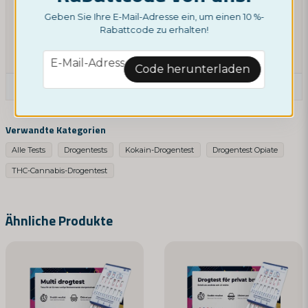
bestellen. Übernehmen Sie die Kontrolle über Ihr
Geben Sie Ihre E-Mail-Adresse ein, um einen 10 %-
Wohlbefinden und genießen Sie die Gewissheit, dass
Rabattcode zu erhalten!
Sie sich für ein vertrauenswürdiges Produkt für Ihre
Gesundheit entschieden haben.
email
E-Mail-Adresse
Code herunterladen
Eine Produktfrage stellen
question
Fragen Sie uns etwas über dieses Produkt ...
Verwandte Kategorien
Alle Tests
Drogentests
Kokain-Drogentest
Drogentest Opiate
THC-Cannabis-Drogentest
name
Name
Ähnliche Produkte
email
E-Mail-Adresse