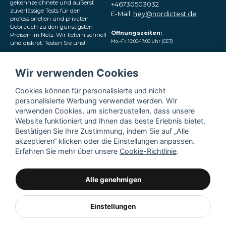
gekennzeichnete und äußerst
+46730503032
zuverlässige Tests für den
E-Mail:
hey@nordictest.de
professionellen und privaten
Gebrauch zu den günstigsten
Öffnungszeiten:
Preisen im Netz. Wir liefern schnell
Mo.–Fr. 10:00–17:00 Uhr (CET)
und diskret. Testen Sie uns!
Folgen Sie uns in den
Wir verwenden Cookies
sozialen Medien
Cookies können für personalisierte und nicht
personalisierte Werbung verwendet werden. Wir
verwenden Cookies, um sicherzustellen, dass unsere
Website funktioniert und Ihnen das beste Erlebnis bietet.
Bestätigen Sie Ihre Zustimmung, indem Sie auf „Alle
akzeptieren“ klicken oder die Einstellungen anpassen.
Erfahren Sie mehr über unsere
Cookie-Richtlinie
.
Alle genehmigen
Einstellungen