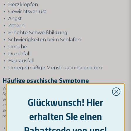
Herzklopfen
Gewichtsverlust
Angst
Zittern
Erhöhte Schweißbildung
Schwierigkeiten beim Schlafen
Unruhe
Durchfall
Haarausfall
Unregelmäßige Menstruationsperioden
Häufige psychische Symptome
Wenn Sie an Schilddrüsenüberfunktion leiden, sind psychische
Symptome häufig, aber diese Funktionen können auch von
Glückwunsch! Hier
Schilddrüsenerkrankungen beeinflusst werden, selbst wenn Sie
keine Schilddrüsenüberfunktion haben.
Schilddrüsenerkrankungen können auch eine Vielzahl von
erhalten Sie einen
psychischen Symptomen verursachen, darunter:
Rabattcode von uns!
Angst