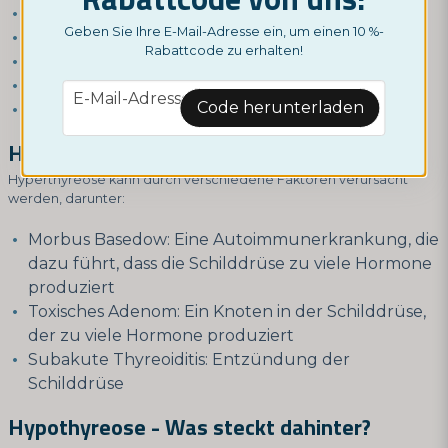
Reizbarkeit
Geben Sie Ihre E-Mail-Adresse ein, um einen 10 %-
Depression
Rabattcode zu erhalten!
Schwierigkeiten bei der Konzentration
Gemütschwankungen
email
E-Mail-Adresse
Code herunterladen
Nervosität
Hyperthyreose - Was steckt dahinter?
Hyperthyreose kann durch verschiedene Faktoren verursacht
werden, darunter:
Morbus Basedow: Eine Autoimmunerkrankung, die
dazu führt, dass die Schilddrüse zu viele Hormone
produziert
Toxisches Adenom: Ein Knoten in der Schilddrüse,
der zu viele Hormone produziert
Subakute Thyreoiditis: Entzündung der
Schilddrüse
Hypothyreose - Was steckt dahinter?