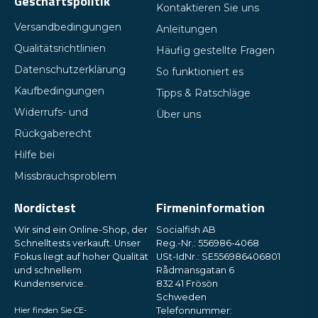
Geschäftspolitik
Kontaktieren Sie uns
Versandbedingungen
Anleitungen
Qualitätsrichtlinien
Häufig gestellte Fragen
Datenschutzerklärung
So funktioniert es
Kaufbedingungen
Tipps & Ratschläge
Widerrufs- und
Über uns
Rückgaberecht
Hilfe bei
Missbrauchsproblem
Nordictest
Firmeninformation
Wir sind ein Online-Shop, der
Socialfish AB
Schnelltests verkauft. Unser
Reg.-Nr.: 556986-4068
Fokus liegt auf hoher Qualität
USt-IdNr.: SE556986406801
und schnellem
Rådmansgatan 6
Kundenservice.
832 41 Frösön
Schweden
Hier finden Sie CE-
Telefonnummer: