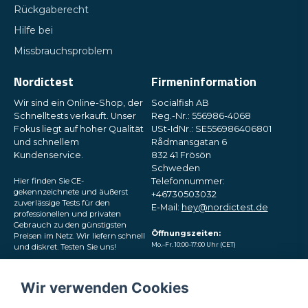
Rückgaberecht
Hilfe bei
Missbrauchsproblem
Nordictest
Firmeninformation
Wir sind ein Online-Shop, der
Socialfish AB
Schnelltests verkauft. Unser
Reg.-Nr.: 556986-4068
Fokus liegt auf hoher Qualität
USt-IdNr.: SE556986406801
und schnellem
Rådmansgatan 6
Kundenservice.
832 41 Frösön
Schweden
Hier finden Sie CE-
Telefonnummer:
gekennzeichnete und äußerst
+46730503032
zuverlässige Tests für den
E-Mail:
hey@nordictest.de
professionellen und privaten
Gebrauch zu den günstigsten
Öffnungszeiten:
Preisen im Netz. Wir liefern schnell
Mo.–Fr. 10:00–17:00 Uhr (CET)
und diskret. Testen Sie uns!
Folgen Sie uns in den
Wir verwenden Cookies
sozialen Medien