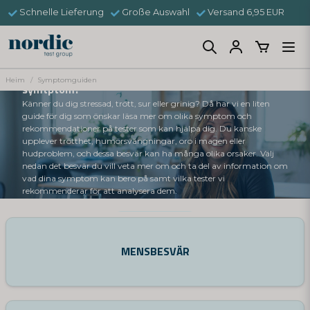
Schnelle Lieferung
Große Auswahl
Versand 6,95 EUR
Symptomguiden - Har du några av dessa
Heim
Symptomguiden
symtptom?
Känner du dig stressad, trött, sur eller grinig? Då har vi en liten
guide för dig som önskar läsa mer om olika symptom och
rekommendationer på tester som kan hjälpa dig. Du kanske
upplever trötthet, humörsvängningar, oro i magen eller
hudproblem, och dessa besvär kan ha många olika orsaker. Välj
nedan det besvär du vill veta mer om och ta del av information om
vad dina symptom kan bero på samt vilka tester vi
rekommenderar för att analysera dem.
Kontakta oss
MENSBESVÄR