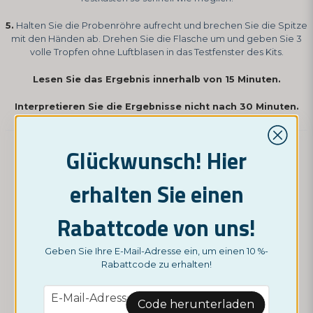
5.
Halten Sie die Probenröhre aufrecht und brechen Sie die Spitze
mit den Händen ab. Drehen Sie die Flasche um und geben Sie 3
volle Tropfen ohne Luftblasen in das Testfenster des Kits.
Lesen Sie das Ergebnis innerhalb von 15 Minuten.
Interpretieren Sie die Ergebnisse nicht nach 30 Minuten.
Glückwunsch! Hier
So lesen Sie Ihren Test:
erhalten Sie einen
Rabattcode von uns!
Geben Sie Ihre E-Mail-Adresse ein, um einen 10 %-
Rabattcode zu erhalten!
email
E-Mail-Adresse
Unsere Tests sind sehr zuverlässig. Wenn Sie Fragen zur
Code herunterladen
Durchführung des Tests oder zur Interpretation des