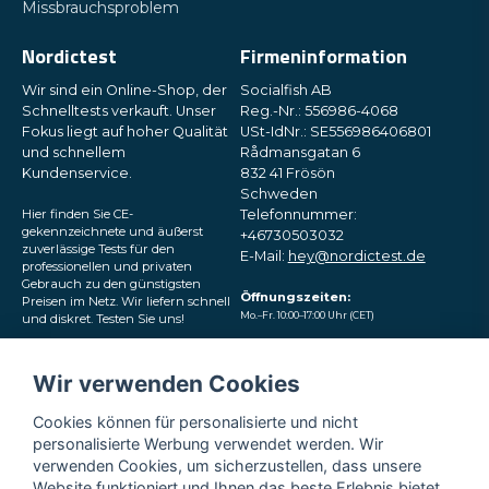
Missbrauchsproblem
Nordictest
Firmeninformation
Wir sind ein Online-Shop, der
Socialfish AB
Schnelltests verkauft. Unser
Reg.-Nr.: 556986-4068
Fokus liegt auf hoher Qualität
USt-IdNr.: SE556986406801
und schnellem
Rådmansgatan 6
Kundenservice.
832 41 Frösön
Schweden
Hier finden Sie CE-
Telefonnummer:
gekennzeichnete und äußerst
+46730503032
zuverlässige Tests für den
E-Mail:
hey@nordictest.de
professionellen und privaten
Gebrauch zu den günstigsten
Öffnungszeiten:
Preisen im Netz. Wir liefern schnell
Mo.–Fr. 10:00–17:00 Uhr (CET)
und diskret. Testen Sie uns!
Folgen Sie uns in den
Wir verwenden Cookies
sozialen Medien
Cookies können für personalisierte und nicht
personalisierte Werbung verwendet werden. Wir
verwenden Cookies, um sicherzustellen, dass unsere
Website funktioniert und Ihnen das beste Erlebnis bietet.