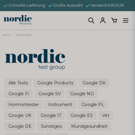
Schnelle Lieferung
Große Auswahl
Versand 6,95 EUR
Heim
Nordictest
Alle Tests
Google Products
Google DK
Google FI
Google SV
Google NO
Hormontester
Instrument
Google PL
Google UK
Google IT
Google ES
Vet
Google DE
Sonstiges
Mundgesundheit