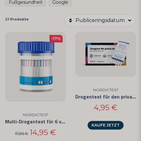
Fußgesundheit
Google
21 Produkte
Publiceringsdatum
-17%
NORDICTEST
Drogentest für den privaten Gebrauch - Einfach anzuwenden und CE-zertifiziert
4,95 €
NORDICTEST
Multi-Drogentest für 6 verschiedene Substanzen
KAUFE JETZT
14,95 €
17,95 €