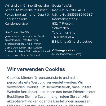
Wir sind ein Online-Shop, der
Socialfish AB
Schnelltests verkauft. Unser
Reg.-Nr.: 556986-4068
Fokus liegt auf hoher Qualität
USt-IdNr.: SE556986406801
und schnellem
Rådmansgatan 6
Kundenservice.
832 41 Frösön
Schweden
Hier finden Sie CE-
Telefonnummer:
gekennzeichnete und äußerst
+46730503032
zuverlässige Tests für den
E-Mail:
hey@nordictest.de
professionellen und privaten
Gebrauch zu den günstigsten
Öffnungszeiten:
Preisen im Netz. Wir liefern schnell
Mo.–Fr. 10:00–17:00 Uhr (CET)
und diskret. Testen Sie uns!
Folgen Sie uns in den
Wir verwenden Cookies
sozialen Medien
Cookies können für personalisierte und nicht
personalisierte Werbung verwendet werden. Wir
verwenden Cookies, um sicherzustellen, dass unsere
Website funktioniert und Ihnen das beste Erlebnis bietet.
Bestätigen Sie Ihre Zustimmung, indem Sie auf „Alle
akzeptieren“ klicken oder die Einstellungen anpassen.
Erfahren Sie mehr über unsere
Cookie-Richtlinie
.